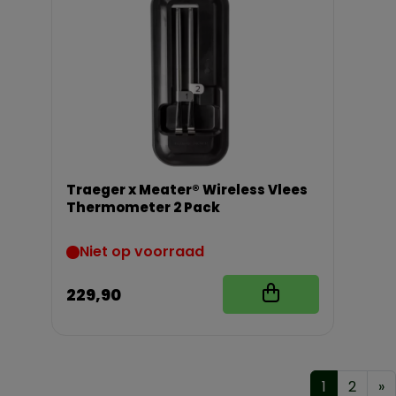
Traeger x Meater® Wireless Vlees
Thermometer 2 Pack
Niet op voorraad
229,90
1
2
»