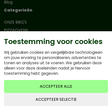
Blog
Categorieën
ONZE BBQ'S
PIZZAOVENS
HOUTSKOOL & ROOKHOUT
Toestemming voor cookies
SMAAKMAKERS
Wij gebruiken cookies en vergelijkbare technologieën
ACCESSOIRES
om jouw ervaring te personaliseren, advertenties te
BUITENKEUKENS & TAFELS
tonen en analyses uit te voeren. We gebruiken deze
alleen voor deze doeleinden nadat je hiervoor
MERKEN
toestemming hebt gegeven.
TIPS & RECEPTEN
WORKSHOPS
ACCEPTEER ALLE
Algemene voorwaarden
ACCEPTEER SELECTIE
Actievoorwaarden Monolith Junior