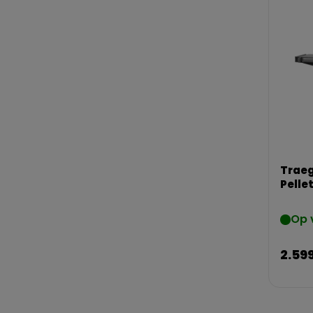
Traeg
Pellet
Op 
2.59