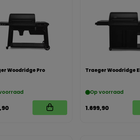
er Woodridge Pro
Traeger Woodridge El
voorraad
Op voorraad
,90
1.699,90