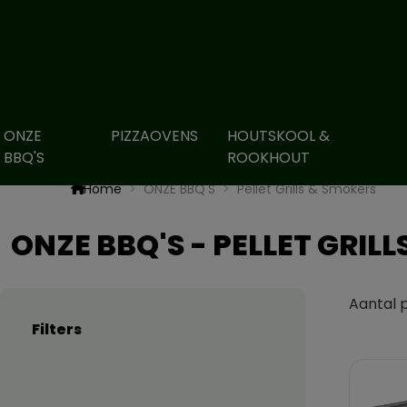
ONZE
PIZZAOVENS
HOUTSKOOL &
BBQ'S
ROOKHOUT
Home
ONZE BBQ'S
Pellet Grills & Smokers
ONZE BBQ'S - PELLET GRIL
Aantal 
Filters