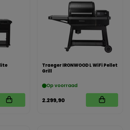
ite
Traeger IRONWOOD L WiFi Pellet
Grill
Op voorraad
2.299,90