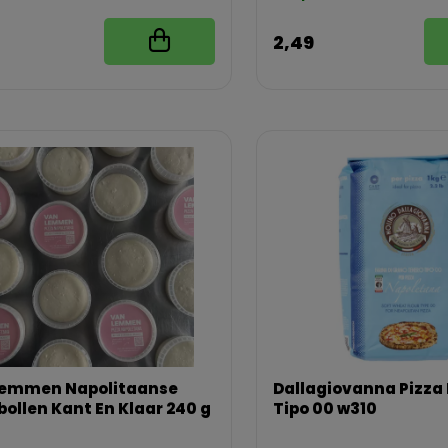
2,49
Lemmen Napolitaanse
Dallagiovanna Pizza
bollen Kant En Klaar 240 g
Tipo 00 w310