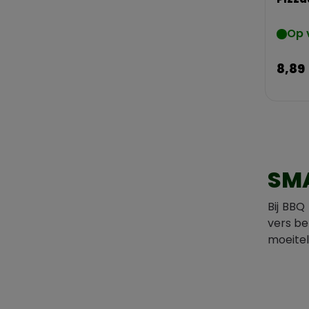
Op 
8,89
SMA
Bij BBQ
vers be
moeite