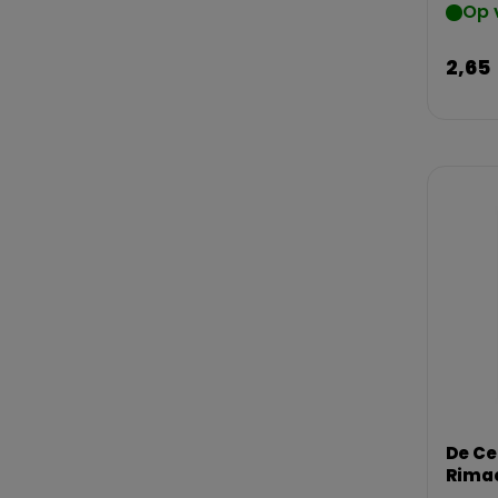
Op 
2,65
De Ce
Rima