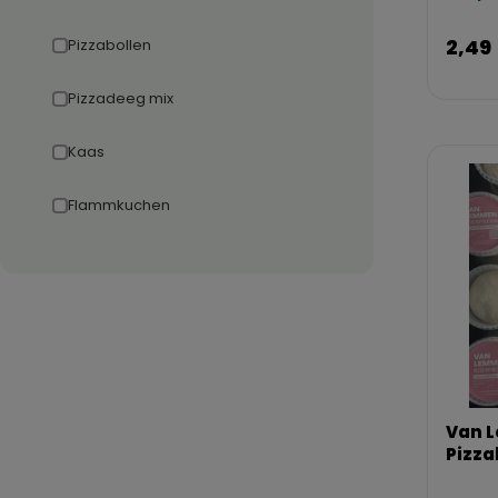
2,49
Pizzabollen
Pizzadeeg mix
Kaas
Flammkuchen
Van 
Pizza