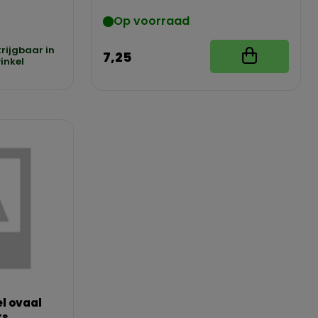
Op voorraad
krijgbaar in
7,25
inkel
l ovaal
ks