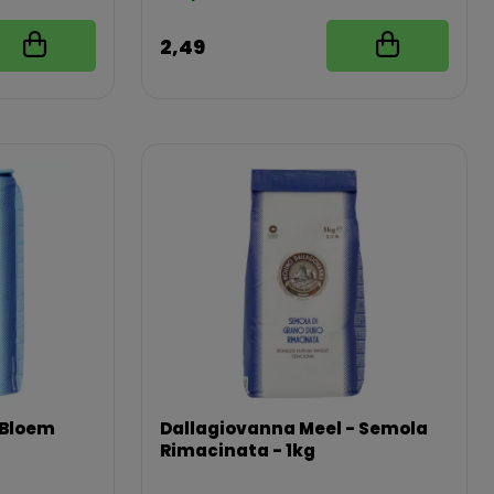
2,49
 Bloem
Dallagiovanna Meel - Semola
Rimacinata - 1kg