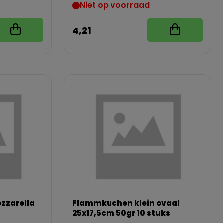
Niet op voorraad
4,21
ozzarella
Flammkuchen klein ovaal
25x17,5cm 50gr 10 stuks