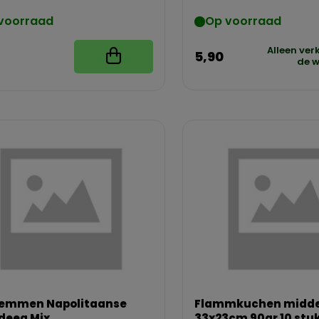
voorraad
Op voorraad
Alleen ver
5,90
de w
Lemmen Napolitaanse
Flammkuchen midde
deeg Mix
33x23cm 90gr 10 stu