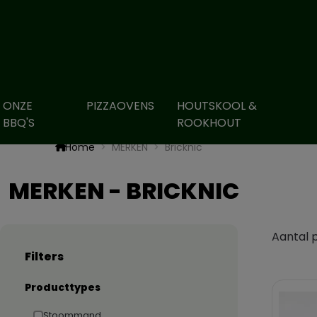
ONZE
PIZZAOVENS
HOUTSKOOL &
BBQ'S
ROOKHOUT
Home
MERKEN
Bricknic
MERKEN - BRICKNIC
Aantal 
Filters
Producttypes
Stoommand