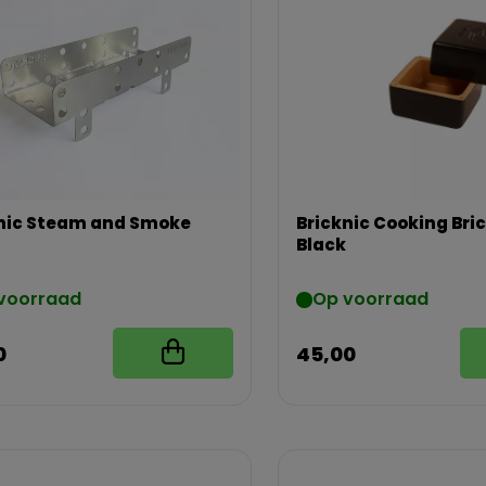
nic Steam and Smoke
Bricknic Cooking Bric
Black
voorraad
Op voorraad
0
45,00