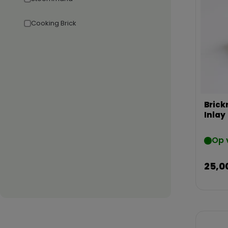
Cooking Brick
Brick
Inlay
Op 
25,0