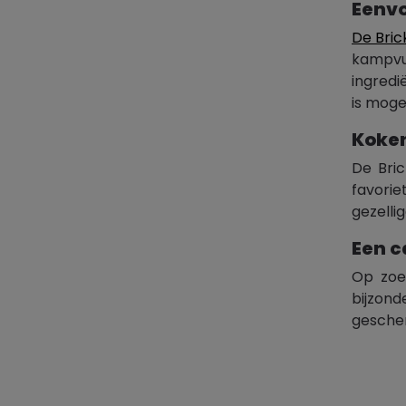
Eenvo
De Bric
kampvu
ingredi
is moge
Koken
De Bric
favorie
gezelli
Een c
Op zoe
bijzond
geschen