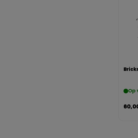
Brick
Op 
60,0