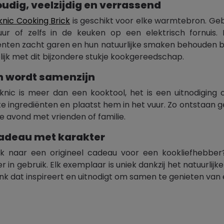
udig, veelzijdig en verrassend
knic Cooking Brick
is geschikt voor elke warmtebron. Ge
ur of zelfs in de keuken op een elektrisch fornuis. 
ënten zacht garen en hun natuurlijke smaken behouden bl
lijk met dit bijzondere stukje kookgereedschap.
 wordt samenzijn
knic is meer dan een kooktool, het is een uitnodiging
te ingrediënten en plaatst hem in het vuur. Zo ontstaan 
ge avond met vrienden of familie.
adeau met karakter
k naar een origineel cadeau voor een kookliefhebber?
er in gebruik. Elk exemplaar is uniek dankzij het natuurli
k dat inspireert en uitnodigt om samen te genieten van 