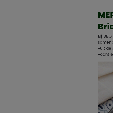
MER
Bri
Bij BBQ
samenbr
vult de
vocht e