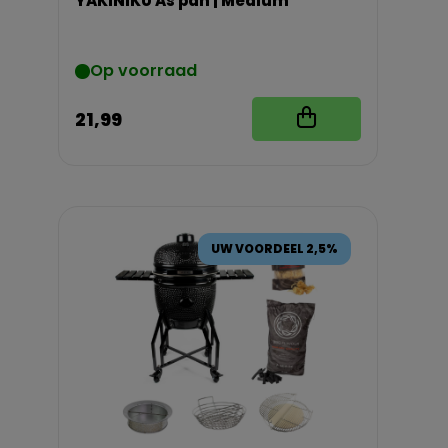
YAKINIKU As pan | Medium
Op voorraad
21,99
UW VOORDEEL 2,5%