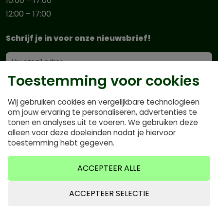
10:00 – 17:00
12:00 – 17:00
Schrijf je in voor onze nieuwsbrief!
Toestemming voor cookies
Wij gebruiken cookies en vergelijkbare technologieën
om jouw ervaring te personaliseren, advertenties te
tonen en analyses uit te voeren. We gebruiken deze
alleen voor deze doeleinden nadat je hiervoor
toestemming hebt gegeven.
Blijf op de hoogte van onze expertise en wordt
onderdeel van onze community
ACCEPTEER ALLE
ACCEPTEER SELECTIE
Klantenservice