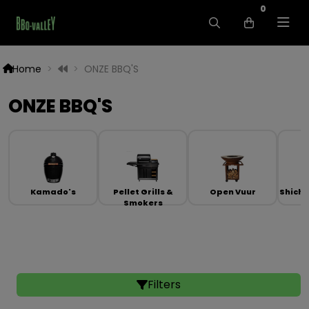
0
Home
ONZE BBQ'S
ONZE BBQ'S
Kamado's
Pellet Grills &
Open Vuur
Shichir
Smokers
Filters