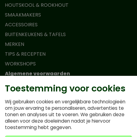
HOUTSKOOL & ROOKHOUT
SMAAKMAKERS
ACCESSOIRES
BUITENKEUKENS & TAFELS
MERKEN
TIPS & RECEPTEN
WORKSHOPS
Algemene voorwaarden
Toestemming voor cookies
Actievoorwaarden Monolith Junior
Algemene voorwaarden
Wij gebruiken cookies en vergelijkbare technologieën
Privacybeleid
om jouw ervaring te personaliseren, advertenties te
tonen en analyses uit te voeren. We gebruiken deze
Veelgestelde vragen
alleen voor deze doeleinden nadat je hiervoor
Cookiebeleid
toestemming hebt gegeven.